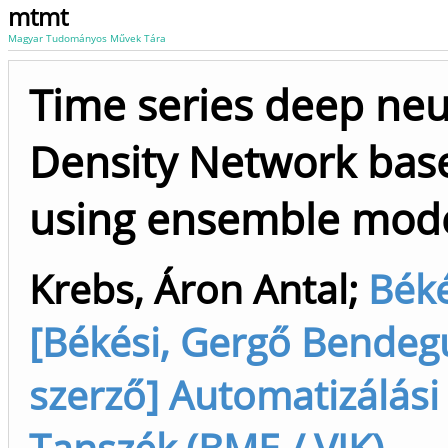
mtmt
Magyar Tudományos Művek Tára
Time series deep neu
Density Network base
using ensemble mod
Krebs, Áron Antal
;
Béké
[Békési, Gergő Bendegúz 
szerző] Automatizálási
Tanszék (BME / VIK)