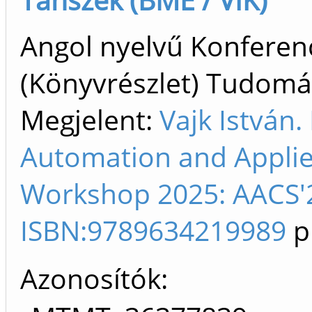
Angol nyelvű Konfere
(Könyvrészlet) Tudom
Megjelent:
Vajk István.
Automation and Appli
Workshop 2025: AACS'2
ISBN:9789634219989
p
Azonosítók