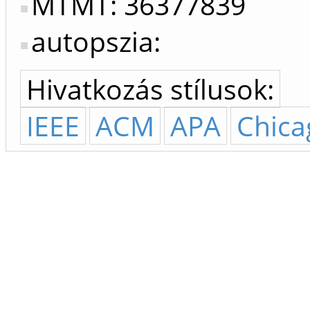
MTMT: 36377839
autopszia:
Hivatkozás stílusok:
IEEE
ACM
APA
Chica