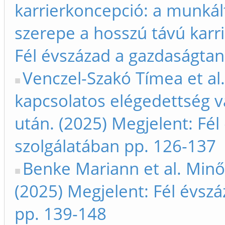
karrierkoncepció: a munká
szerepe a hosszú távú karr
Fél évszázad a gazdaságtan
Venczel-Szakó Tímea et al
kapcsolatos elégedettség vá
után. (2025) Megjelent: Fé
szolgálatában pp. 126-137
Benke Mariann et al. Minő
(2025) Megjelent: Fél évsz
pp. 139-148