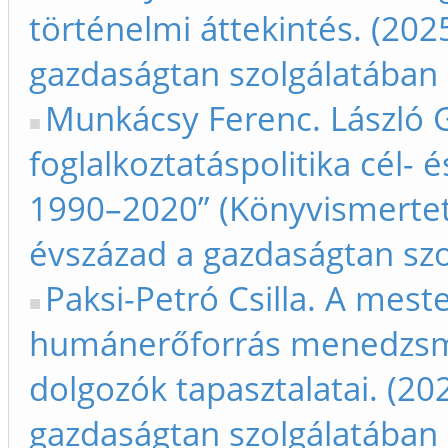
történelmi áttekintés. (202
gazdaságtan szolgálatában
Munkácsy Ferenc. László 
foglalkoztatáspolitika cél-
1990–2020” (Könyvismerteté
évszázad a gazdaságtan sz
Paksi-Petró Csilla. A meste
humánerőforrás menedzsme
dolgozók tapasztalatai. (20
gazdaságtan szolgálatában