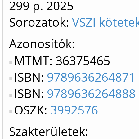
299 p.
2025
Sorozatok:
VSZI kötete
Azonosítók
MTMT: 36375465
ISBN:
9789636264871
ISBN:
9789636264888
OSZK:
3992576
Szakterületek: