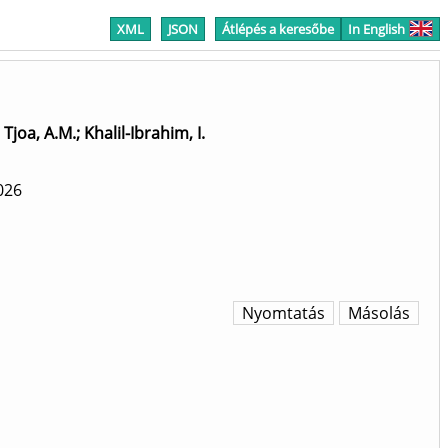
XML
JSON
Átlépés a keresőbe
In English
;
Tjoa, A.M.
;
Khalil-Ibrahim, I.
026
Nyomtatás
Másolás