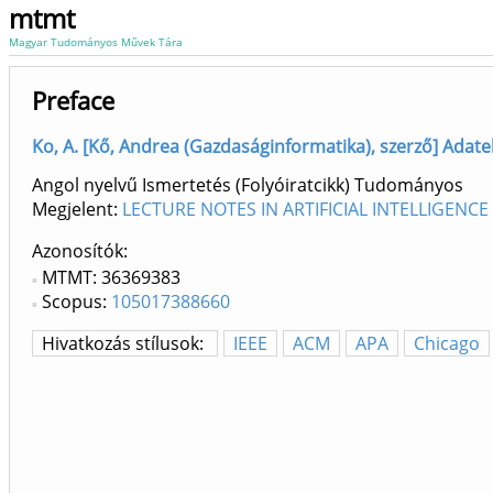
mtmt
Magyar Tudományos Művek Tára
Preface
Ko, A. [Kő, Andrea (Gazdaságinformatika), szerző] Adate
Angol nyelvű Ismertetés (Folyóiratcikk) Tudományos
Megjelent:
LECTURE NOTES IN ARTIFICIAL INTELLIGENCE 
Azonosítók
MTMT: 36369383
Scopus:
105017388660
Hivatkozás stílusok:
IEEE
ACM
APA
Chicago