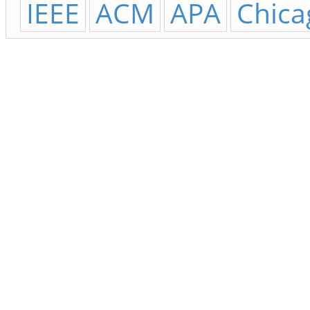
IEEE
ACM
APA
Chica