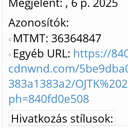
Megjelent: , 6 p.
2025
Azonosítók
MTMT: 36364847
Egyéb URL:
https://84
cdnwnd.com/5be9dba0
383a1383a2/OJTK%20
ph=840fd0e508
Hivatkozás stílusok: