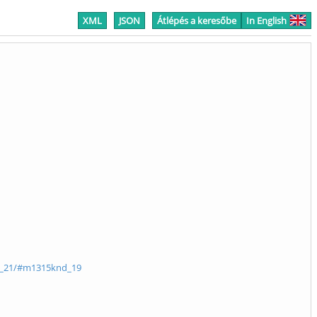
XML
JSON
Átlépés a keresőbe
In English
nd__21/#m1315knd_19