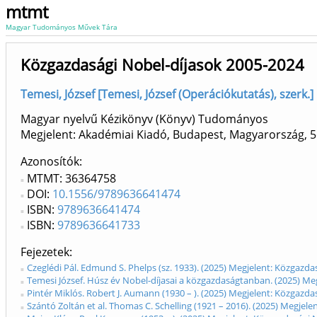
mtmt
Magyar Tudományos Művek Tára
Közgazdasági Nobel-díjasok 2005-2024
Temesi, József [Temesi, József (Operációkutatás), szerk
Magyar nyelvű Kézikönyv (Könyv) Tudományos
Megjelent: Akadémiai Kiadó, Budapest, Magyarország, 5
Azonosítók
MTMT: 36364758
DOI:
10.1556/9789636641474
ISBN:
9789636641474
ISBN:
9789636641733
Fejezetek
Czeglédi Pál. Edmund S. Phelps (sz. 1933). (2025) Megjelent: Köz
Temesi József. Húsz év Nobel-díjasai a közgazdaságtanban. (2025) Me
Pintér Miklós. Robert J. Aumann (1930 – ). (2025) Megjelent: Közgazda
Szántó Zoltán et al. Thomas C. Schelling (1921 – 2016). (2025) Megjel