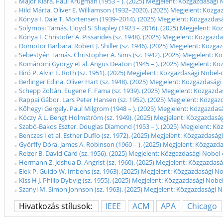
Major Klára. Paul Krugman (1953 – ). (2025) Megjelent: Közgazdasági 
Hild Márta. Oliver E. Williamson (1932–2020). (2025) Megjelent: Közg
Kónya I. Dale T. Mortensen (1939–2014). (2025) Megjelent: Közgazdas
Solymosi Tamás. Lloyd S. Shapley (1923 – 2016). (2025) Megjelent: Kö
Kónya I. Christofer A. Pissarides (sz. 1948). (2025) Megjelent: Közgaz
Dömötör Barbara. Robert J. Shiller (sz. 1946). (2025) Megjelent: Közg
Sebestyén Tamás. Christopher A. Sims (sz. 1942). (2025) Megjelent: K
Komáromi György et al. Angus Deaton (1945 – ). (2025) Megjelent: Kö
Biró P. Alvin E. Roth (sz. 1951). (2025) Megjelent: Közgazdasági Nobel
Berlinger Edina. Oliver Hart (sz. 1948). (2025) Megjelent: Közgazdaság
Schepp Zoltán. Eugene F. Fama (sz. 1939). (2025) Megjelent: Közgazda
Rappai Gábor. Lars Peter Hansen (sz. 1952). (2025) Megjelent: Közgaz
Kőhegyi Gergely. Paul Milgrom (1948 – ). (2025) Megjelent: Közgazdas
Kóczy Á L. Bengt Holmström (sz. 1949). (2025) Megjelent: Közgazdasá
Szabó-Bakos Eszter. Douglas Diamond (1953 – ). (2025) Megjelent: Kö
Benczes I et al. Esther Duflo (sz. 1972). (2025) Megjelent: Közgazdasá
Győrffy Dóra. James A. Robinson (1960 – ). (2025) Megjelent: Közgazd
Reizer B. David Card (sz. 1956). (2025) Megjelent: Közgazdasági Nobel
Hermann Z. Joshua D. Angrist (sz. 1960). (2025) Megjelent: Közgazdas
Elek P. Guido W. Imbens (sz. 1963). (2025) Megjelent: Közgazdasági N
Kiss H J. Philip Dybvig (sz. 1955). (2025) Megjelent: Közgazdasági Nob
Szanyi M. Simon Johnson (sz. 1963). (2025) Megjelent: Közgazdasági N
Hivatkozás stílusok:
IEEE
ACM
APA
Chicago