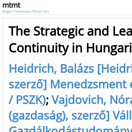
mtmt
Magyar Tudományos Művek Tára
The Strategic and Le
Continuity in Hungar
Heidrich, Balázs [Heidri
szerző] Menedzsment é
/ PSZK)
;
Vajdovich, Nór
(gazdaság), szerző] Vál
Gazdálkodástudományi D