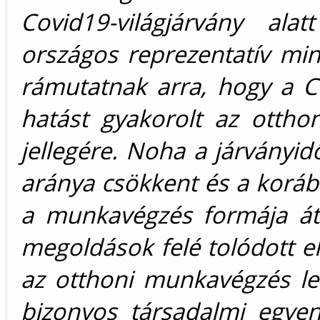
Covid19-világjárvány ala
országos reprezentatív mi
rámutatnak arra, hogy a Co
hatást gyakorolt az ottho
jellegére. Noha a járványi
aránya csökkent és a koráb
a munkavégzés formája áta
megoldások felé tolódott e
az otthoni munkavégzés le
bizonyos társadalmi egyen