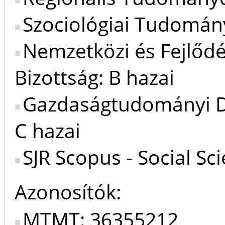
Szociológiai Tudomány
Nemzetközi és Fejlőd
Bizottság: B hazai
Gazdaságtudományi Do
C hazai
SJR Scopus - Social Sc
Azonosítók
MTMT: 36355212