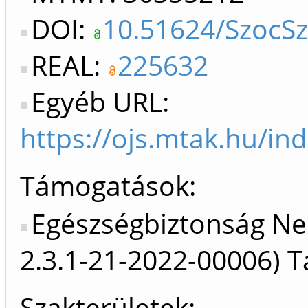
DOI:
10.51624/SzocS
REAL:
225632
Egyéb URL:
https://ojs.mtak.hu/in
Támogatások:
Egészségbiztonság Ne
2.3.1-21-2022-00006) 
Szakterületek: