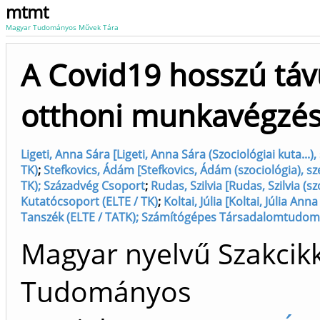
mtmt
Magyar Tudományos Művek Tára
A Covid19 hosszú távú
otthoni munkavégzés
Ligeti, Anna Sára [Ligeti, Anna Sára (Szociológiai kuta
TK)
;
Stefkovics, Ádám [Stefkovics, Ádám (szociológia),
TK); Századvég Csoport
;
Rudas, Szilvia [Rudas, Szilvia 
Kutatócsoport (ELTE / TK)
;
Koltai, Júlia [Koltai, Júlia A
Tanszék (ELTE / TATK); Számítógépes Társadalomtudomá
Magyar nyelvű Szakcikk 
Tudományos