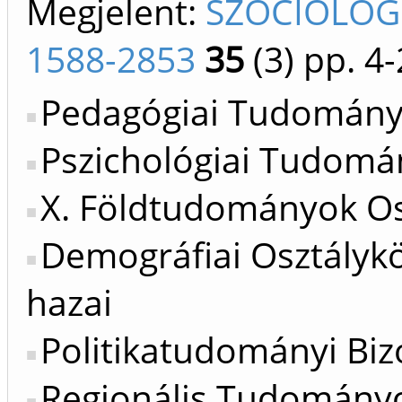
Megjelent:
SZOCIOLÓGI
1588-2853
35
(3)
pp. 4-
Pedagógiai Tudományo
Pszichológiai Tudomán
X. Földtudományok Os
Demográfiai Osztálykö
hazai
Politikatudományi Bizo
Regionális Tudományok