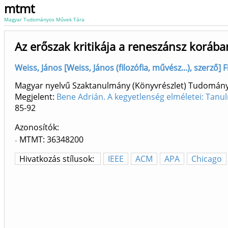
mtmt
Magyar Tudományos Művek Tára
Az erőszak kritikája a reneszánsz korába
Weiss, János [Weiss, János (filozófia, művész...), szerző] 
Magyar nyelvű Szaktanulmány (Könyvrészlet) Tudomán
Megjelent:
Bene Adrián. A kegyetlenség elméletei: Ta
85-92
Azonosítók
MTMT: 36348200
Hivatkozás stílusok:
IEEE
ACM
APA
Chicago