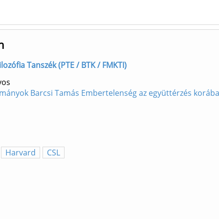
n
Filozófia Tanszék (PTE / BTK / FMKTI)
yos
nulmányok Barcsi Tamás Embertelenség az együttérzés korá
Harvard
CSL