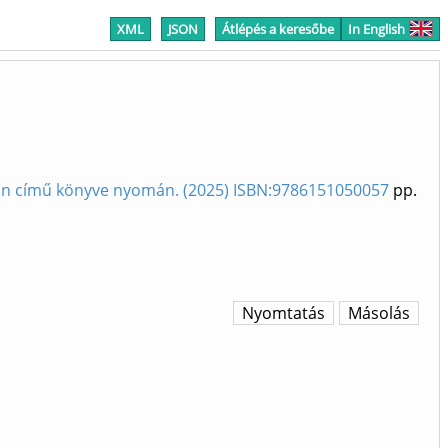
XML
JSON
Átlépés a keresőbe
In English
ban című könyve nyomán. (2025) ISBN:9786151050057
pp.
Nyomtatás
Másolás