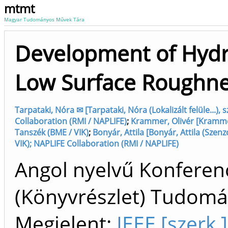
mtmt
Magyar Tudományos Művek Tára
Development of Hydr
Low Surface Roughn
Tarpataki, Nóra ✉ [Tarpataki, Nóra (Lokalizált felüle...)
Collaboration (RMI / NAPLIFE)
;
Krammer, Olivér [Krammer,
Tanszék (BME / VIK)
;
Bonyár, Attila [Bonyár, Attila (Szen
VIK); NAPLIFE Collaboration (RMI / NAPLIFE)
Angol nyelvű Konfere
(Könyvrészlet) Tudom
Megjelent:
IEEE [szerk.