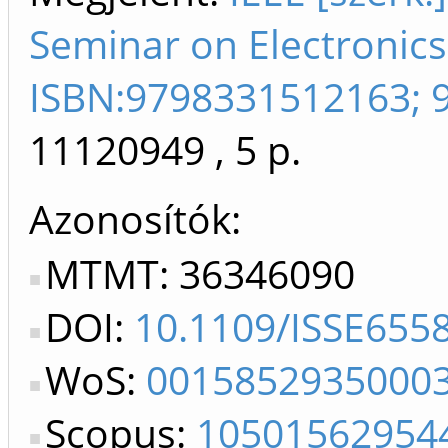
Seminar on Electronics
ISBN:9798331512163; 
11120949
, 5 p.
Azonosítók
MTMT: 36346090
DOI:
10.1109/ISSE655
WoS:
0015852935000
Scopus:
10501562954