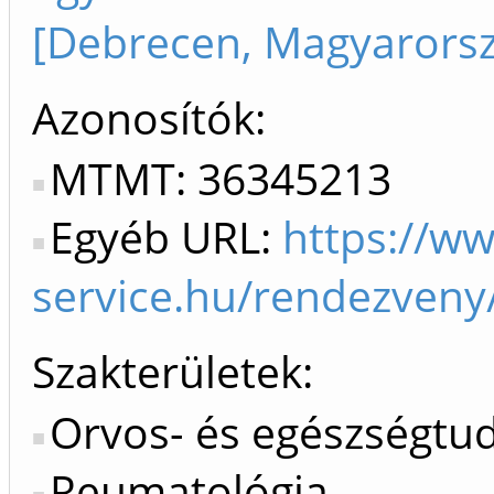
[Debrecen, Magyarors
Azonosítók
MTMT: 36345213
Egyéb URL:
https://w
service.hu/rendezven
Szakterületek:
Orvos- és egészségt
Reumatológia