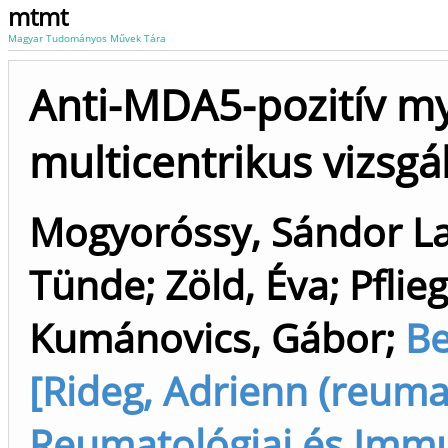
mtmt
Magyar Tudományos Művek Tára
Anti-MDA5-pozitív my
multicentrikus vizsgá
Mogyoróssy, Sándor La
Tünde
;
Zöld, Éva
;
Pflie
Kumánovics, Gábor
;
Be
[Rideg, Adrienn (reumat
Reumatológiai és Immun