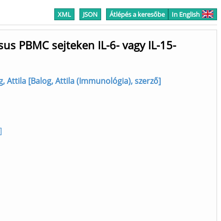
XML
JSON
Átlépés a keresőbe
In English
sus PBMC sejteken IL-6- vagy IL-15-
, Attila [Balog, Attila (Immunológia), szerző]
]