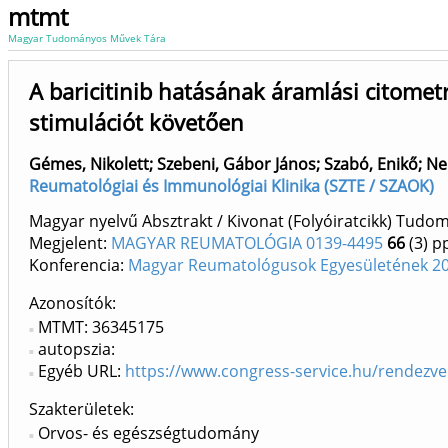
mtmt
Magyar Tudományos Művek Tára
A baricitinib hatásának áramlási citomet
stimulációt követően
Gémes, Nikolett
;
Szebeni, Gábor János
;
Szabó, Enikő
;
Ne
Reumatológiai és Immunológiai Klinika (SZTE / SZAOK)
Magyar nyelvű Absztrakt / Kivonat (Folyóiratcikk) Tud
Megjelent:
MAGYAR REUMATOLÓGIA 0139-4495
66
(3)
pp
Konferencia:
Magyar Reumatológusok Egyesületének 202
Azonosítók
MTMT: 36345175
autopszia:
Egyéb URL:
https://www.congress-service.hu/rendezv
Szakterületek:
Orvos- és egészségtudomány