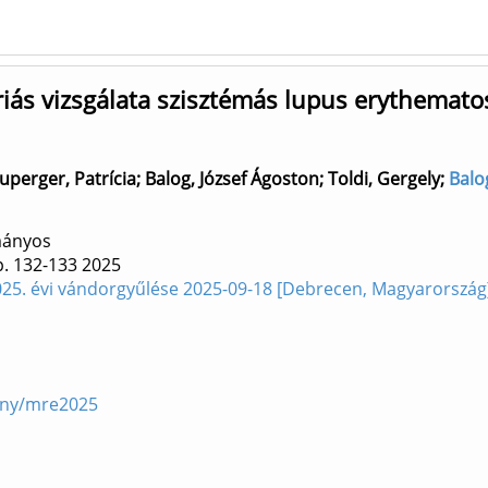
riás vizsgálata szisztémás lupus erythemato
uperger, Patrícia
;
Balog, József Ágoston
;
Toldi, Gergely
;
Balog
ományos
. 132-133
2025
5. évi vándorgyűlése 2025-09-18 [Debrecen, Magyarország
eny/mre2025