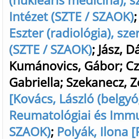
Intézet (SZTE / SZAOK)
Eszter (radiológia), sze
(SZTE / SZAOK)
;
Jász, D
Kumánovics, Gábor
;
Cz
Gabriella
;
Szekanecz, Z
[Kovács, László (belgyóg
Reumatológiai és Immun
SZAOK)
;
Polyák, Ilona [