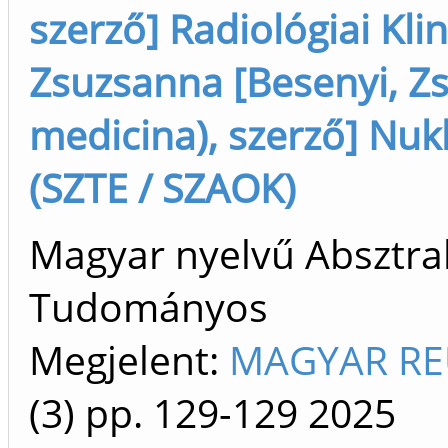
szerző] Radiológiai Kli
Zsuzsanna [Besenyi, Z
medicina), szerző] Nuk
(SZTE / SZAOK)
Magyar nyelvű Absztrakt
Tudományos
Megjelent:
MAGYAR RE
(3)
pp. 129-129
2025