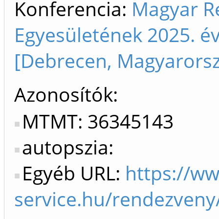
Konferencia:
Magyar R
Egyesületének 2025. é
[Debrecen, Magyarors
Azonosítók
MTMT: 36345143
autopszia:
Egyéb URL:
https://w
service.hu/rendezven