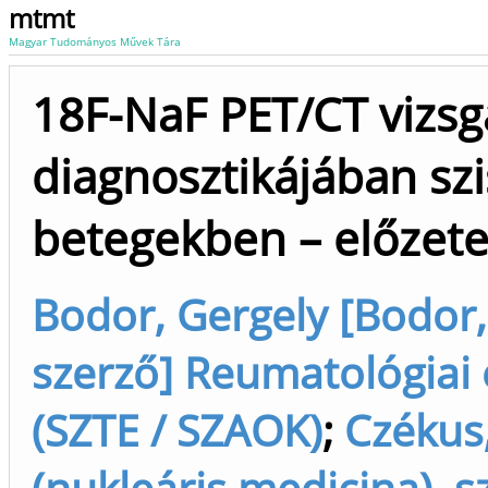
mtmt
Magyar Tudományos Művek Tára
18F-NaF PET/CT vizsgá
diagnosztikájában sz
betegekben – előzet
Bodor, Gergely [Bodor
szerző] Reumatológiai 
(SZTE / SZAOK)
;
Czékus
(nukleáris medicina), 