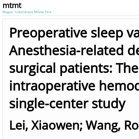
mtmt
Magyar Tudományos Művek Tára
Preoperative sleep var
Anesthesia-related de
surgical patients: Th
intraoperative hemody
single-center study
Lei, Xiaowen
;
Wang, R