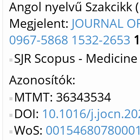
Angol nyelvű Szakcikk 
Megjelent:
JOURNAL OF
0967-5868 1532-2653
SJR Scopus - Medicine
Azonosítók
MTMT: 36343534
DOI:
10.1016/j.jocn.2
WoS:
0015468078000