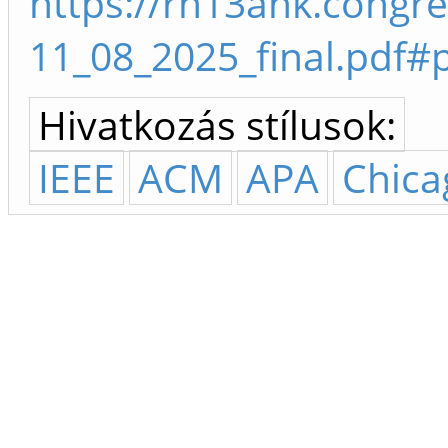
https://rn13ank.congr
11_08_2025_final.pdf#
Hivatkozás stílusok:
IEEE
ACM
APA
Chica