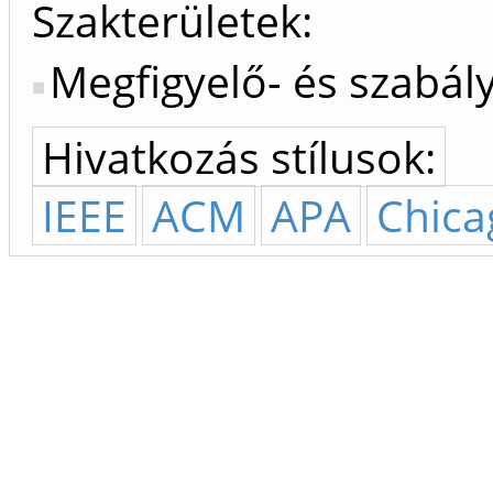
Szakterületek:
Megfigyelő- és szabá
Hivatkozás stílusok:
IEEE
ACM
APA
Chica