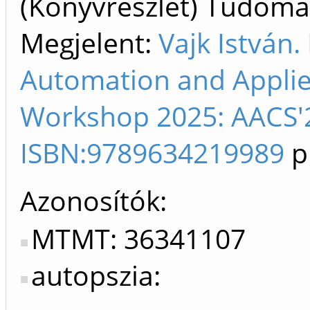
(Könyvrészlet) Tudom
Megjelent:
Vajk István.
Automation and Appli
Workshop 2025: AACS'2
ISBN:9789634219989
p
Azonosítók
MTMT: 36341107
autopszia: