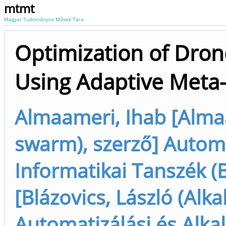
mtmt
Magyar Tudományos Művek Tára
Optimization of Dron
Using Adaptive Meta-
Almaameri, Ihab [Almaa
swarm), szerző] Automa
Informatikai Tanszék (
[Blázovics, László (Alka
Automatizálási és Alka