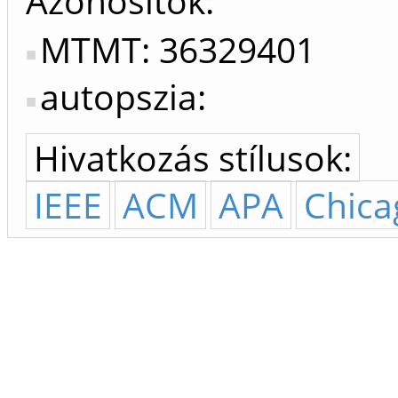
Azonosítók
MTMT: 36329401
autopszia:
Hivatkozás stílusok:
IEEE
ACM
APA
Chica