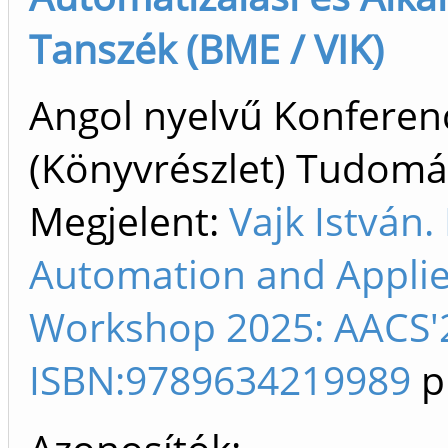
Tanszék (BME / VIK)
Angol nyelvű Konfere
(Könyvrészlet) Tudom
Megjelent:
Vajk István.
Automation and Appli
Workshop 2025: AACS'2
ISBN:9789634219989
p