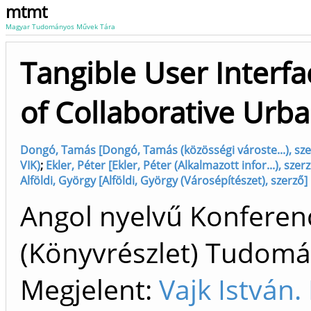
mtmt
Magyar Tudományos Művek Tára
Tangible User Interfa
of Collaborative Urb
Dongó, Tamás [Dongó, Tamás (közösségi városte...), sze
VIK)
;
Ekler, Péter [Ekler, Péter (Alkalmazott infor...), sz
Alföldi, György [Alföldi, György (Városépítészet), sze
Angol nyelvű Konfere
(Könyvrészlet) Tudom
Megjelent:
Vajk István.