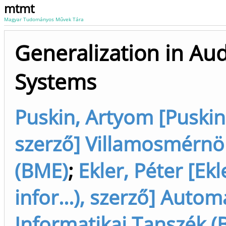
mtmt
Magyar Tudományos Művek Tára
Generalization in Au
Systems
Puskin, Artyom [Puskin
szerző] Villamosmérnök
(BME)
;
Ekler, Péter [Ek
infor...), szerző] Autom
Informatikai Tanszék (