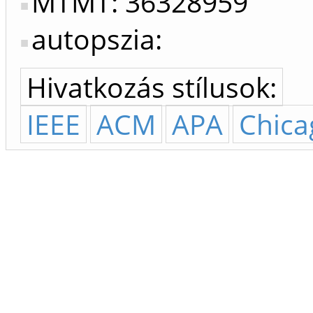
MTMT: 36328959
autopszia:
Hivatkozás stílusok:
IEEE
ACM
APA
Chica