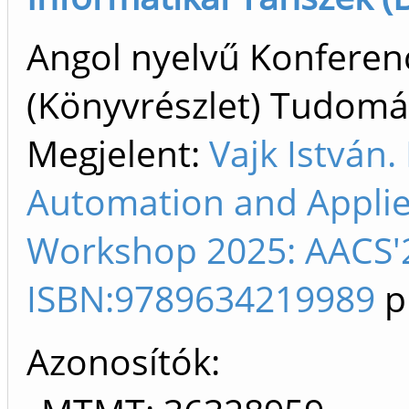
Angol nyelvű Konfere
(Könyvrészlet) Tudom
Megjelent:
Vajk István.
Automation and Appli
Workshop 2025: AACS'2
ISBN:9789634219989
p
Azonosítók