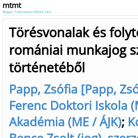
mtmt
Magyar Tudományos Művek Tára
Törésvonalak és foly
romániai munkajog s
történetéből
Papp, Zsófia [Papp, Zsó
Ferenc Doktori Iskola (
Akadémia (ME / ÁJK)
;
K
Bence Zsolt (jog), szer