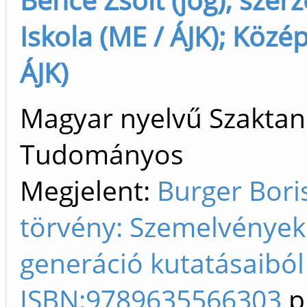
Iskola (ME / ÁJK); Köz
ÁJK)
Magyar nyelvű Szaktan
Tudományos
Megjelent:
Burger Bori
törvény: Szemelvények 
generáció kutatásaiból I
ISBN:9789635566303
p