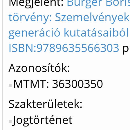
Megjelent:
Burger Bori
törvény: Szemelvények 
generáció kutatásaiból I
ISBN:9789635566303
p
Azonosítók
MTMT: 36300350
Szakterületek:
Jogtörténet