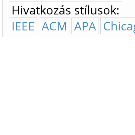
Hivatkozás stílusok:
IEEE
ACM
APA
Chica