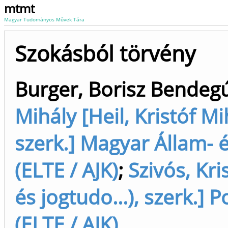
mtmt
Magyar Tudományos Művek Tára
Szokásból törvény
Burger, Borisz Bendegú
Mihály [Heil, Kristóf Mih
szerk.] Magyar Állam- 
(ELTE / AJK)
;
Szivós, Kri
és jogtudo...), szerk.] 
(ELTE / AJK)