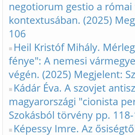
negotiorum gestio a római 
kontextusában. (2025) Megj
106
Heil Kristóf Mihály. Mérl
fénye": A nemesi vármegye 
végén. (2025) Megjelent: S
Kádár Éva. A szovjet anti
magyarországi "cionista pe
Szokásból törvény pp. 118
Képessy Imre. Az ősiségtől 