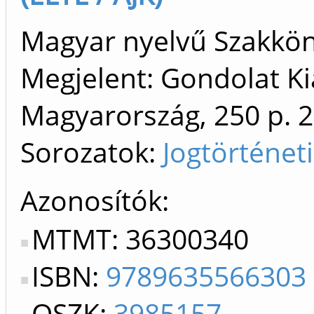
Magyar nyelvű Szakkö
Megjelent: Gondolat K
Magyarország, 250 p.
2
Sorozatok:
Jogtörténet
Azonosítók
MTMT: 36300340
ISBN:
9789635566303
OSZK:
3985157