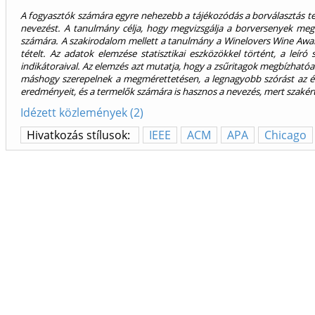
A fogyasztók számára egyre nehezebb a tájékozódás a borválasztás te
nevezést. A tanulmány célja, hogy megvizsgálja a borversenyek megb
számára. A szakirodalom mellett a tanulmány a Winelovers Wine Award
tételt. Az adatok elemzése statisztikai eszközökkel történt, a leír
indikátoraival. Az elemzés azt mutatja, hogy a zsűritagok megbízhatóa
máshogy szerepelnek a megmérettetésen, a legnagyobb szórást az é
eredményeit, és a termelők számára is hasznos a nevezés, mert szakér
Idézett közlemények (2)
Hivatkozás stílusok:
IEEE
ACM
APA
Chicago