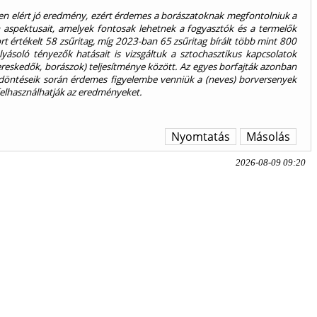
yen elért jó eredmény, ezért érdemes a borászatoknak megfontolniuk a
n aspektusait, amelyek fontosak lehetnek a fogyasztók és a termelők
 értékelt 58 zsűritag, míg 2023-ban 65 zsűritag bírált több mint 800
lyásoló tényezők hatásait is vizsgáltuk a sztochasztikus kapcsolatok
kereskedők, borászok) teljesítménye között. Az egyes borfajták azonban
döntéseik során érdemes figyelembe venniük a (neves) borversenyek
felhasználhatják az eredményeket.
Nyomtatás
Másolás
2026-08-09 09:20