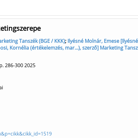
etingszerepe
arketing Tanszék (BGE / KKK)
;
Ilyésné Molnár, Emese [Ilyésné
, Kornélia (értékelemzés, mar...), szerző] Marketing Tansz
p. 286-300
2025
ai
u&p=cikk&cikk_id=1519