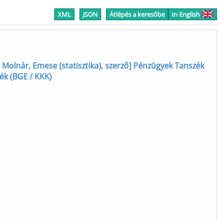
XML
JSON
Átlépés a keresőbe
In English
 Molnár, Emese (statisztika), szerző] Pénzügyek Tanszék
ék (BGE / KKK)