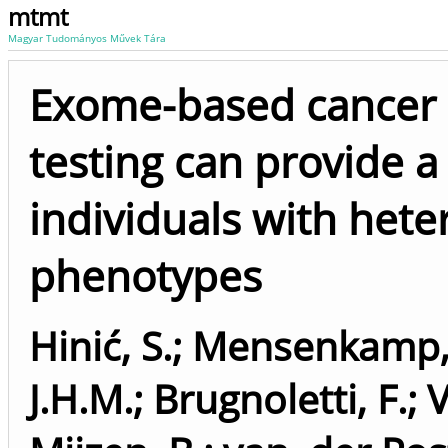
mtmt
Magyar Tudományos Művek Tára
Exome-based cancer 
testing can provide a
individuals with het
phenotypes
Hinić, S.
;
Mensenkamp, 
J.H.M.
;
Brugnoletti, F.
;
V