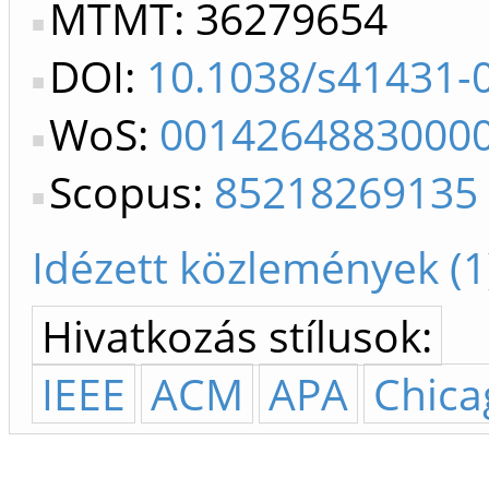
MTMT: 36279654
DOI:
10.1038/s41431-
WoS:
0014264883000
Scopus:
85218269135
Idézett közlemények (1
Hivatkozás stílusok:
IEEE
ACM
APA
Chica