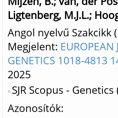
Mijzen, B.
;
van, der Pos
Ligtenberg, M.J.L.
;
Hoog
Angol nyelvű Szakcikk 
Megjelent:
EUROPEAN 
GENETICS 1018-4813 1
2025
SJR Scopus - Genetics (
Azonosítók