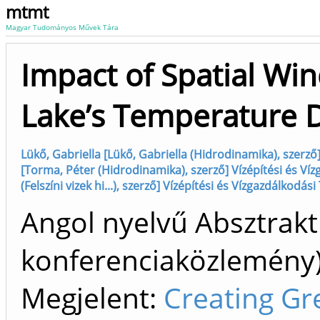
mtmt
Magyar Tudományos Művek Tára
Impact of Spatial Win
Lake’s Temperature 
Lükő, Gabriella [Lükő, Gabriella (Hidrodinamika), szerző
[Torma, Péter (Hidrodinamika), szerző] Vízépítési és Ví
(Felszíni vizek hi...), szerző] Vízépítési és Vízgazdálkodá
Angol nyelvű Absztrakt
konferenciaközlemén
Megjelent:
Creating Gre