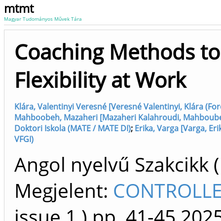
mtmt
Magyar Tudományos Művek Tára
Coaching Methods to 
Flexibility at Work
Klára, Valentinyi Veresné [Veresné Valentinyi, Klára (Fo
Mahboobeh, Mazaheri [Mazaheri Kalahroudi, Mahboube (t
Doktori Iskola (MATE / MATE DI)
;
Erika, Varga [Varga, Er
VFGI)
Angol nyelvű Szakcikk 
Megjelent:
CONTROLLER
issue 1.)
pp. 41-45
202