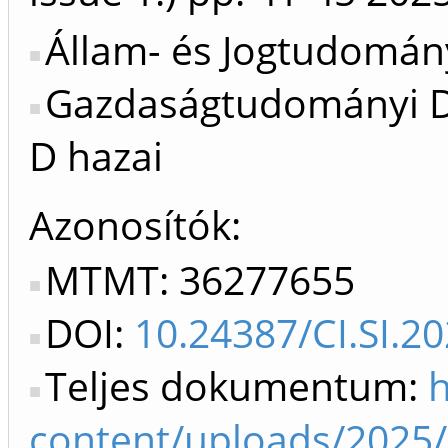
Állam- és Jogtudomány
Gazdaságtudományi Do
D hazai
Azonosítók
MTMT: 36277655
DOI:
10.24387/CI.SI.20
Teljes dokumentum:
h
content/uploads/2025/0