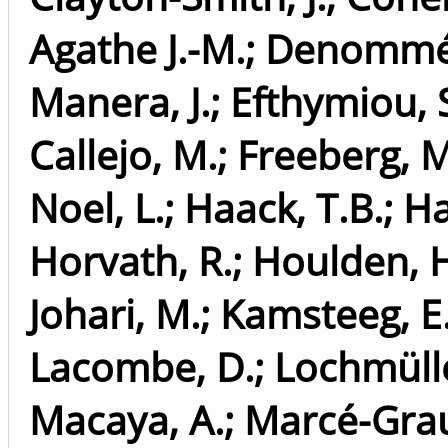
Agathe J.-M.
;
Denommé-
Manera, J.
;
Efthymiou, 
Callejo, M.
;
Freeberg, M
Noel, L.
;
Haack, T.B.
;
Ha
Horvath, R.
;
Houlden, 
Johari, M.
;
Kamsteeg, E.
Lacombe, D.
;
Lochmülle
Macaya, A.
;
Marcé-Grau