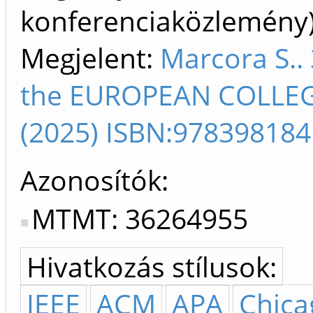
konferenciaközlemén
Megjelent:
Marcora S..
the EUROPEAN COLLEG
(2025) ISBN:97839818
Azonosítók
MTMT: 36264955
Hivatkozás stílusok:
IEEE
ACM
APA
Chica