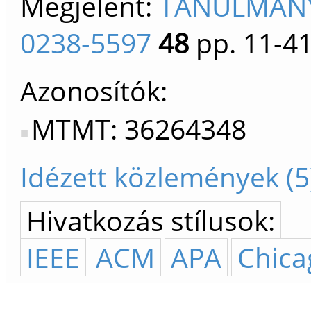
Megjelent:
TANULMÁNY
0238-5597
48
pp. 11-4
Azonosítók
MTMT: 36264348
Idézett közlemények (5
Hivatkozás stílusok:
IEEE
ACM
APA
Chica