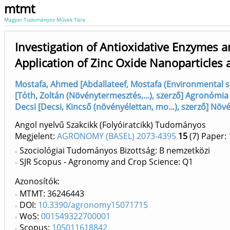
mtmt
Magyar Tudományos Művek Tára
Investigation of Antioxidative Enzymes a
Application of Zinc Oxide Nanoparticles 
Mostafa, Ahmed [Abdallateef, Mostafa (Environmental sci.
[Tóth, Zoltán (Növénytermesztés,...), szerző] Agronómia
Decsi [Decsi, Kincső (növényélettan, mo...), szerző] Nö
Angol nyelvű Szakcikk (Folyóiratcikk) Tudományos
Megjelent:
AGRONOMY (BASEL) 2073-4395
15
(7)
Paper: 
Szociológiai Tudományos Bizottság: B nemzetközi
SJR Scopus - Agronomy and Crop Science: Q1
Azonosítók
MTMT: 36246443
DOI:
10.3390/agronomy15071715
WoS:
001549322700001
Scopus:
105011618842