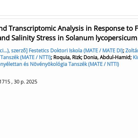
nd Transcriptomic Analysis in Response to F
and Salinity Stress in Solanum lycopersicum
..), szerző] Festetics Doktori Iskola (MATE / MATE DI)
;
Zoltá
 Tanszék (MATE / NTTI)
;
Roquia, Rizk
;
Donia, Abdul-Hamid
;
Ki
vényélettan és Növényökológia Tanszék (MATE / NTTI)
1715
, 30 p.
2025