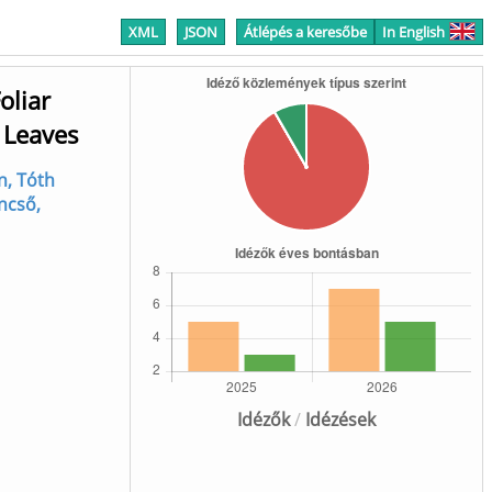
XML
JSON
Átlépés a keresőbe
In English
oliar
 Leaves
n, Tóth
ncső,
Idézők
/
Idézések