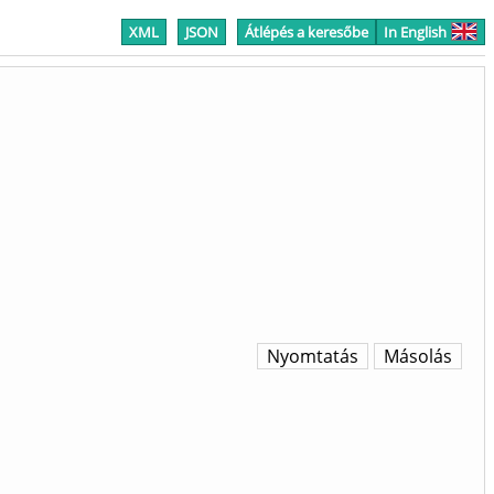
XML
JSON
Átlépés a keresőbe
In English
Nyomtatás
Másolás