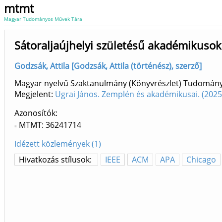
mtmt
Magyar Tudományos Művek Tára
Sátoraljaújhelyi születésű akadémikusok
Godzsák, Attila [Godzsák, Attila (történész), szerző]
Magyar nyelvű Szaktanulmány (Könyvrészlet) Tudomán
Megjelent:
Ugrai János. Zemplén és akadémikusai. (202
Azonosítók
MTMT: 36241714
Idézett közlemények (1)
Hivatkozás stílusok:
IEEE
ACM
APA
Chicago