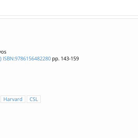
yos
5) ISBN:9786156482280
pp. 143-159
Harvard
CSL