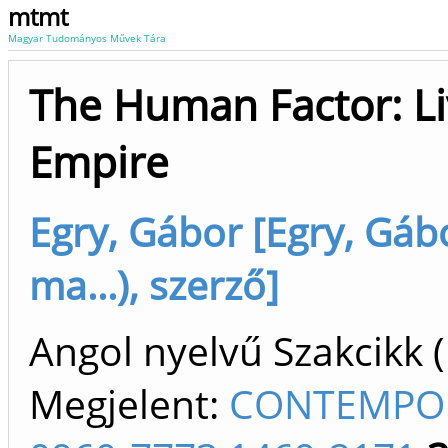
mtmt
Magyar Tudományos Művek Tára
The Human Factor: Li
Empire
Egry, Gábor [Egry, Gábo
ma...), szerző]
Angol nyelvű Szakcikk 
Megjelent:
CONTEMPOR