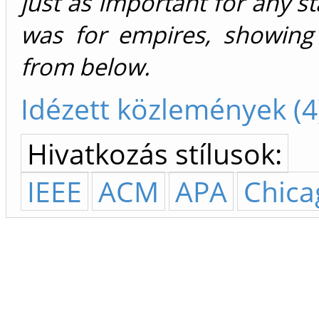
just as important for any sta
was for empires, showin
from below.
Idézett közlemények (4
Hivatkozás stílusok:
IEEE
ACM
APA
Chica