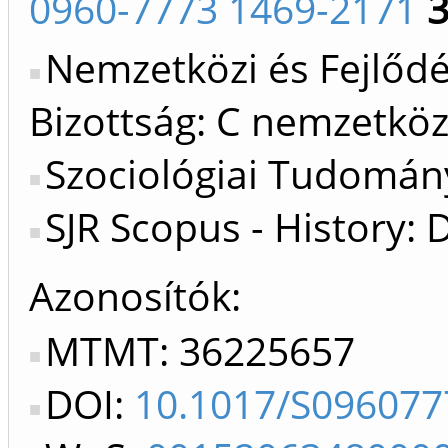
0960-7773 1469-2171
Nemzetközi és Fejlőd
Bizottság: C nemzetköz
Szociológiai Tudomán
SJR Scopus - History: 
Azonosítók
MTMT: 36225657
DOI:
10.1017/S09607