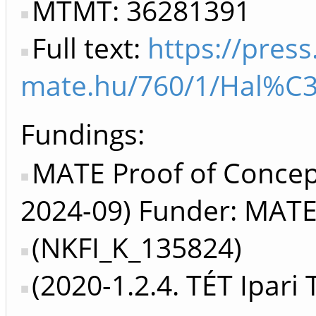
MTMT: 36281391
Full text:
https://press
mate.hu/760/1/Hal%C3
Fundings:
MATE Proof of Concep
2024-09) Funder: MAT
(NKFI_K_135824)
(2020-1.2.4. TÉT Ipari