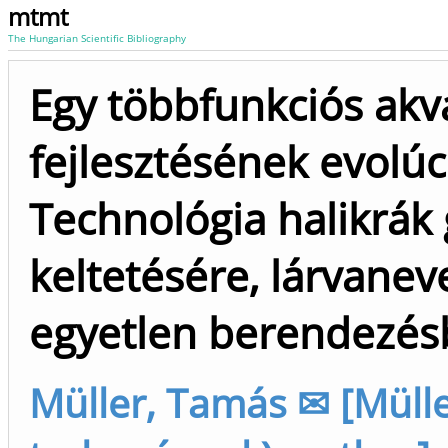
mtmt
The Hungarian Scientific Bibliography
Egy többfunkciós akv
fejlesztésének evolúc
Technológia halikrák g
keltetésére, lárvanev
egyetlen berendezés
Müller, Tamás ✉ [Mülle