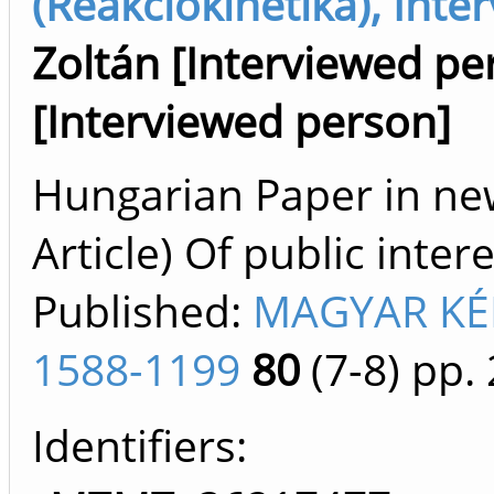
(Reakciókinetika), Int
Zoltán [Interviewed pe
[Interviewed person]
Hungarian Paper in ne
Article) Of public inter
Published:
MAGYAR KÉM
1588-1199
80
(7-8)
pp. 
Identifiers