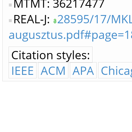
MTMT: 36217477
REAL-J:
28595/17/MKL
augusztus.pdf#page=1
Citation styles:
IEEE
ACM
APA
Chica