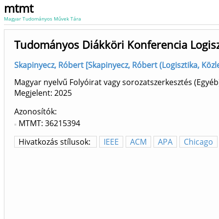
mtmt
Magyar Tudományos Művek Tára
Tudományos Diákköri Konferencia Logis
Skapinyecz, Róbert [Skapinyecz, Róbert (Logisztika, Közle..
Magyar nyelvű Folyóirat vagy sorozatszerkesztés (Egy
Megjelent:
2025
Azonosítók
MTMT: 36215394
Hivatkozás stílusok:
IEEE
ACM
APA
Chicago