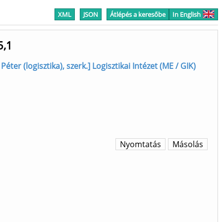
XML
JSON
Átlépés a keresőbe
In English
5,1
Péter (logisztika), szerk.] Logisztikai Intézet (ME / GIK)
Nyomtatás
Másolás