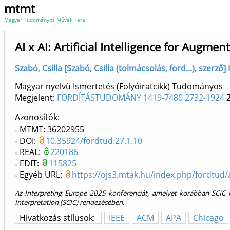
mtmt
Magyar Tudományos Művek Tára
AI x AI: Artificial Intelligence for Augmen
Szabó, Csilla [Szabó, Csilla (tolmácsolás, ford...), szerz
Magyar nyelvű Ismertetés (Folyóiratcikk) Tudományos
Megjelent:
FORDÍTÁSTUDOMÁNY 1419-7480 2732-1924
Azonosítók
MTMT: 36202955
DOI:
10.35924/fordtud.27.1.10
REAL:
220186
EDIT:
115825
Egyéb URL:
https://ojs3.mtak.hu/index.php/fordtud/
Az Interpreting Europe 2025 konferenciát, amelyet korábban SCIC 
Interpretation (SCIC) rendezésében.
Hivatkozás stílusok:
IEEE
ACM
APA
Chicago