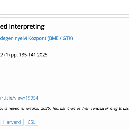
ted Interpreting
ő] Idegen nyelvi Központ (BME / GTK)
27
(1)
pp. 135-141
2025
article/view/19354
Unis néven ismertünk, 2025. február 6-án és 7-én rendezték meg Brüssz
Harvard
CSL