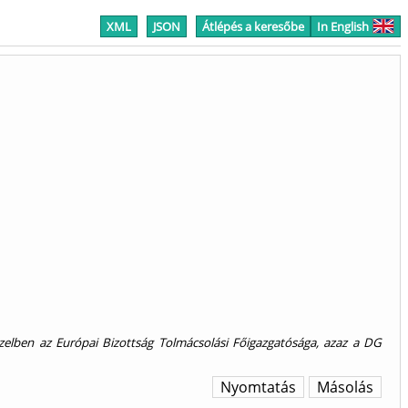
XML
JSON
Átlépés a keresőbe
In English
elben az Európai Bizottság Tolmácsolási Főigazgatósága, azaz a DG
Nyomtatás
Másolás