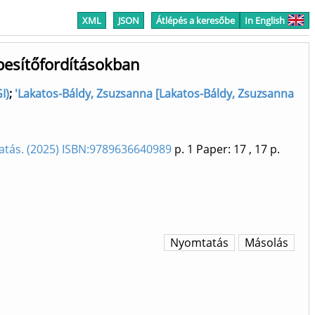
XML
JSON
Átlépés a keresőbe
In English
épesítőfordításokban
I)
;
'Lakatos-Báldy, Zsuzsanna [Lakatos-Báldy, Zsuzsanna
utatás. (2025) ISBN:9789636640989
p. 1
Paper: 17
, 17 p.
Nyomtatás
Másolás