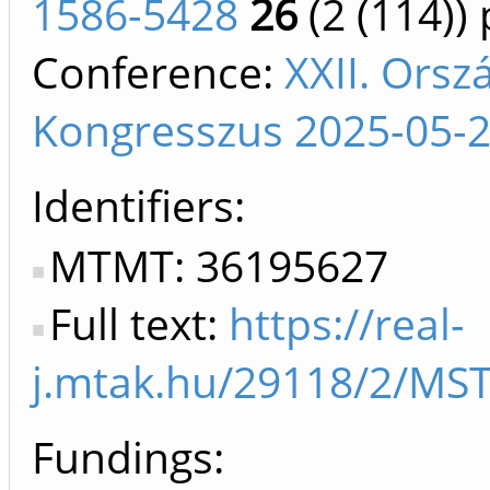
1586-5428
26
(2 (114))
Conference:
XXII. Ors
Kongresszus 2025-05-2
Identifiers
MTMT: 36195627
Full text:
https://real-
j.mtak.hu/29118/2/MS
Fundings: