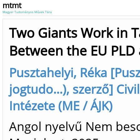
mtmt
Magyar Tudományos Művek Tára
Two Giants Work in T
Between the EU PLD a
Pusztahelyi, Réka [Pusz
jogtudo...), szerző] Ci
Intézete (ME / ÁJK)
Angol nyelvű Nem bes