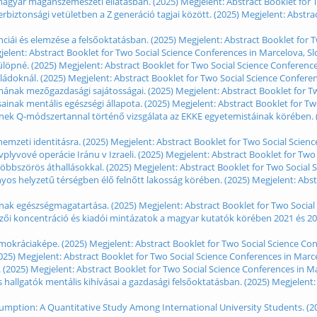
magyar magánszemészeti ellátásban. (2025) Megjelent: Abstract Booklet for T
berbiztonsági vetületben a Z generáció tagjai között. (2025) Megjelent: Abstr
ái és elemzése a felsőoktatásban. (2025) Megjelent: Abstract Booklet for Tw
lent: Abstract Booklet for Two Social Science Conferences in Marcelova, Slo
löpné. (2025) Megjelent: Abstract Booklet for Two Social Science Conference
ládoknál. (2025) Megjelent: Abstract Booklet for Two Social Science Conferen
mának mezőgazdasági sajátosságai. (2025) Megjelent: Abstract Booklet for Tw
sainak mentális egészségi állapota. (2025) Megjelent: Abstract Booklet for Tw
nek Q-módszertannal történő vizsgálata az EKKE egyetemistáinak körében. (
emzeti identitásra. (2025) Megjelent: Abstract Booklet for Two Social Scienc
plyvové operácie Iránu v Izraeli. (2025) Megjelent: Abstract Booklet for Two
 többszörös áthallásokkal. (2025) Megjelent: Abstract Booklet for Two Social 
s helyzetű térségben élő felnőtt lakosság körében. (2025) Megjelent: Abstr
nak egészségmagatartása. (2025) Megjelent: Abstract Booklet for Two Social 
i koncentráció és kiadói mintázatok a magyar kutatók körében 2021 és 2024 
demokráciaképe. (2025) Megjelent: Abstract Booklet for Two Social Science Con
025) Megjelent: Abstract Booklet for Two Social Science Conferences in Marce
(2025) Megjelent: Abstract Booklet for Two Social Science Conferences in Ma
s hallgatók mentális kihívásai a gazdasági felsőoktatásban. (2025) Megjelent
umption: A Quantitative Study Among International University Students. (20