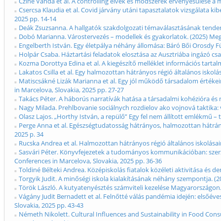
Czine Vanda et al. A controlling elvek és módszerek érvényesülése a 
Csercsa Klaudia et al. Covid járvány utáni tapasztalatok vizsgálata ki
2025 pp. 14-14
Deák Zsuzsanna. A hallgatók szakdolgozati témaválasztásának tendenci
Dobó Marianna. Várostervezés – modellek és gyakorlatok. (2025) Megje
Engelberth István. Egy életpálya néhány állomása: Báró Bői Orosdy Fü
Holpár Csaba. Háztartási feladatok elosztása az Ausztriába ingázó csa
Kozma Dorottya Edina et al. A kiegészítő melléklet információs tartal
Lakatos Csilla et al. Egy halmozottan hátrányos régió általános iskolá
Matiscsákné Lizák Marianna et al. Egy jól működő társadalom értékei
in Marcelova, Slovakia, 2025 pp. 27-27
Takács Péter. A háborús narratívák hatása a társadalmi kohézióra és n
Nagy Milada. Prehlbovanie sociálnych rozdielov ako vojnová taktika: v
Olasz Lajos. „Horthy István, a repülő” Egy fel nem állított emlékmű –
Perge Anna et al. Egészségtudatosság hátrányos, halmozottan hátrányo
2025 p. 34
Rucska Andrea et al. Halmozottan hátrányos régió általános iskolásai
Sasvári Péter. Könyvfejezetek a tudományos kommunikációban: szerző
Conferences in Marcelova, Slovakia, 2025 pp. 36-36
Toldiné Bélteki Andrea. Középiskolás fiatalok közéleti aktivitása és 
Torgyik Judit. A minőségi iskola kialakításának néhány szempontja. (2
Török László. A kutyatenyésztés számviteli kezelése Magyarországon. 
Vágány Judit Bernadett et al. Felnőtté válás pandémia idején: elsőéve
Slovakia, 2025 pp. 43-43
Németh Nikolett. Cultural Influences and Sustainability in Food Cons