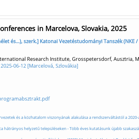
Conferences in Marcelova, Slovakia, 2025
mélet és...), szerk.] Katonai Vezetéstudományi Tanszék (NKE /
ernational Research Institute, Grosspetersdorf, Ausztria, M
 2025-06-12 [Marcelová, Szlovákia]
dprogramabsztrakt.pdf
vezetek és a közhatalom viszonyának alakulása a rendszerváltástól a 2020-as
lata hátrányos helyzetű településeken - Több éves kutatásunk újabb szakaszá