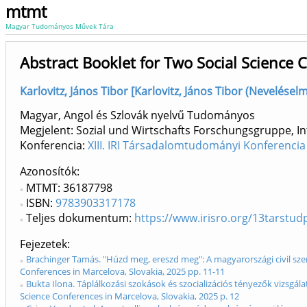
mtmt
Magyar Tudományos Művek Tára
Abstract Booklet for Two Social Science 
Karlovitz, János Tibor [Karlovitz, János Tibor (Nevelésel
Magyar, Angol és Szlovák nyelvű Tudományos
Megjelent: Sozial und Wirtschafts Forschungsgruppe, Int
Konferencia:
XIII. IRI Társadalomtudományi Konferencia
Azonosítók
MTMT: 36187798
ISBN:
9783903317178
Teljes dokumentum:
https://www.irisro.org/13tarstu
Fejezetek
Brachinger Tamás. "Húzd meg, ereszd meg": A magyarországi civil szer
Conferences in Marcelova, Slovakia, 2025 pp. 11-11
Bukta Ilona. Táplálkozási szokások és szocializációs tényezők vizsgá
Science Conferences in Marcelova, Slovakia, 2025 p. 12