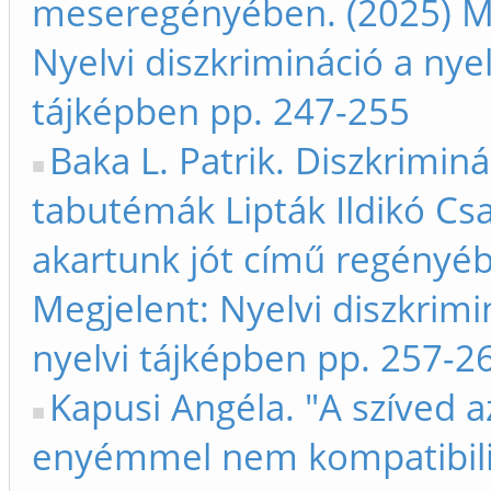
meseregényében. (2025) M
Nyelvi diszkrimináció a nyel
tájképben pp. 247-255
Baka L. Patrik. Diszkriminá
tabutémák Lipták Ildikó Cs
akartunk jót című regényéb
Megjelent: Nyelvi diszkrimi
nyelvi tájképben pp. 257-2
Kapusi Angéla. "A szíved a
enyémmel nem kompatibili