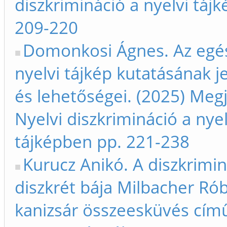
diszkrimináció a nyelvi táj
209-220
Domonkosi Ágnes. Az egé
nyelvi tájkép kutatásának j
és lehetőségei. (2025) Megj
Nyelvi diszkrimináció a nyel
tájképben pp. 221-238
Kurucz Anikó. A diszkrimin
diszkrét bája Milbacher Ró
kanizsár összeesküvés cím