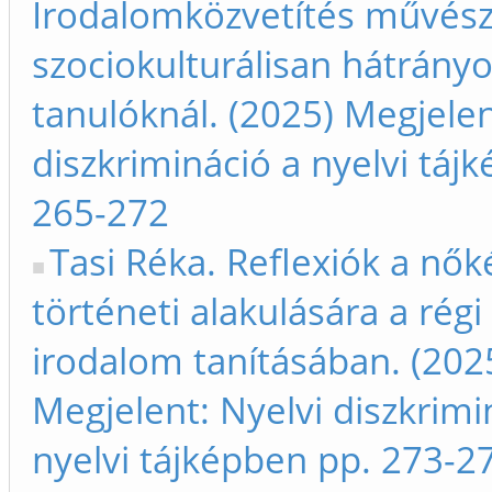
Irodalomközvetítés művész
szociokulturálisan hátrány
tanulóknál. (2025) Megjelen
diszkrimináció a nyelvi táj
265-272
Tasi Réka. Reflexiók a nők
történeti alakulására a rég
irodalom tanításában. (202
Megjelent: Nyelvi diszkrimi
nyelvi tájképben pp. 273-2