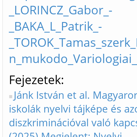
_LORINCZ_Gabor_-
_BAKA_L_Patrik_-
_TOROK_Tamas_szerk_Ny
n_mukodo_Variologiai_
Fejezetek
Jánk István et al. Magyaro
iskolák nyelvi tájképe és az
diszkriminációval való kapc
(2025) Megjelent: Nyelvi