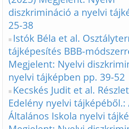
diszkrimináció a nyelvi táj
25-38
Istók Béla et al. Osztályte
tájképesítés BBB-módszerre
Megjelent: Nyelvi diszkrimi
nyelvi tájképben pp. 39-52
Kecskés Judit et al. Részle
Edelény nyelvi tájképéből.:
Általános Iskola nyelvi tájk
Megjelent: Nyelvi diszkrimi