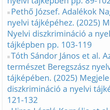
nyelvi tájképben pp. 89-10
Pethő József. Adalékok Na
nyelvi tájképéhez. (2025) M
Nyelvi diszkrimináció a nyel
tájképben pp. 103-119
Tóth Sándor János et al. A
természet Beregszász nyelv
tájképében. (2025) Megjele
diszkrimináció a nyelvi táj
121-132