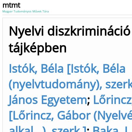
mtmt
Magyar Tudományos Művek Tára
Nyelvi diszkrimináció
tájképben
Istók, Béla [Istók, Béla
(nyelvtudomány), szerk
János Egyetem
;
Lőrincz
[Lőrincz, Gábor (Nyelvé
alkal...), szerk.]
;
Baka, L