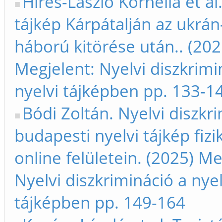
Hires-László Kornélia et al
tájkép Kárpátalján az ukrán
háború kitörése után.. (202
Megjelent: Nyelvi diszkrimi
nyelvi tájképben pp. 133-1
Bódi Zoltán. Nyelvi diszkr
budapesti nyelvi tájkép fizi
online felületein. (2025) Me
Nyelvi diszkrimináció a nyel
tájképben pp. 149-164