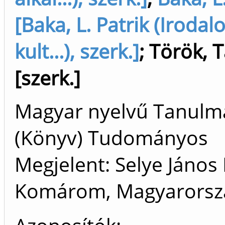
[Baka, L. Patrik (Irodal
kult...), szerk.]
;
Török, 
[szerk.]
Magyar nyelvű Tanulm
(Könyv) Tudományos
Megjelent: Selye János
Komárom, Magyarors