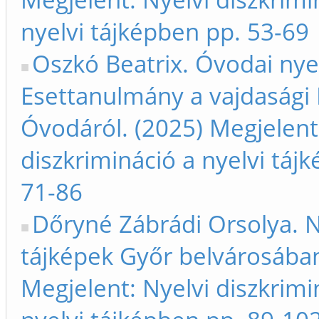
nyelvi tájképben pp. 53-69
Oszkó Beatrix. Óvodai nyel
Esettanulmány a vajdasági
Óvodáról. (2025) Megjelent
diszkrimináció a nyelvi táj
71-86
Dőryné Zábrádi Orsolya. N
tájképek Győr belvárosában
Megjelent: Nyelvi diszkrimi