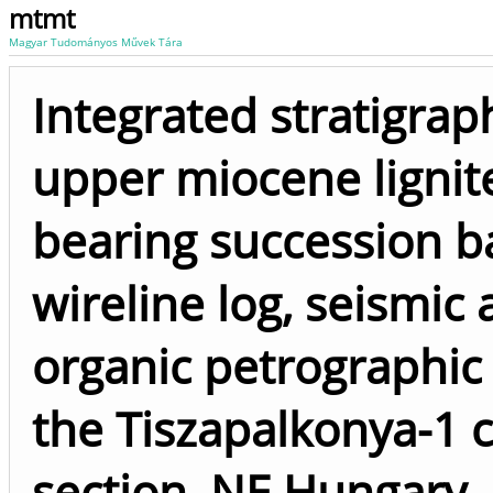
mtmt
Magyar Tudományos Művek Tára
Integrated stratigrap
upper miocene lignit
bearing succession b
wireline log, seismic
organic petrographic 
the Tiszapalkonya-1 
section, NE Hungary