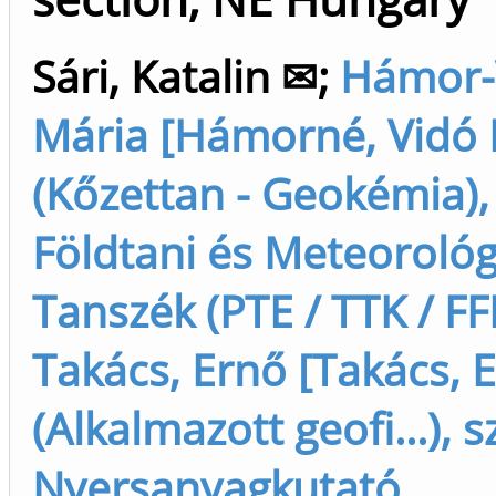
Sári, Katalin ✉
;
Hámor-
Mária [Hámorné, Vidó 
(Kőzettan - Geokémia),
Földtani és Meteorológ
Tanszék (PTE / TTK / FFI
Takács, Ernő [Takács, 
(Alkalmazott geofi...), s
Nyersanyagkutató