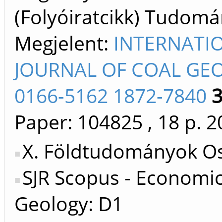
(Folyóiratcikk) Tudom
Megjelent:
INTERNATI
JOURNAL OF COAL GE
0166-5162 1872-7840
Paper: 104825
, 18 p.
2
X. Földtudományok Os
SJR Scopus - Economi
Geology: D1