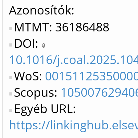
Azonosítók
MTMT: 36186488
DOI:
10.1016/j.coal.2025.10
WoS:
0015112535000
Scopus:
10500762940
Egyéb URL:
https://linkinghub.els