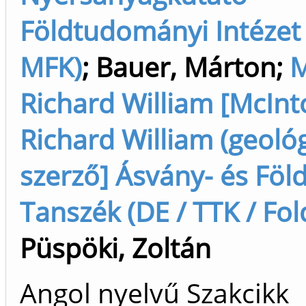
Földtudományi Intézet 
MFK)
;
Bauer, Márton
;
M
Richard William [McInt
Richard William (geológ
szerző] Ásvány- és Föl
Tanszék (DE / TTK / Fold
Püspöki, Zoltán
Angol nyelvű Szakcikk