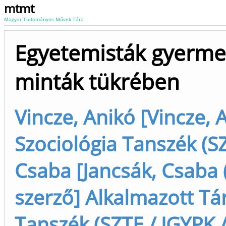
mtmt
Magyar Tudományos Művek Tára
Egyetemisták gyermekv
minták tükrében
Vincze, Anikó [Vincze, A
Szociológia Tanszék (SZ
Csaba [Jancsák, Csaba 
szerző] Alkalmazott 
Tanszék (SZTE / JGYPK /