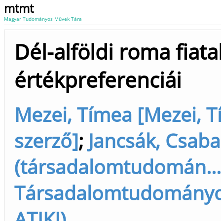
mtmt
Magyar Tudományos Művek Tára
Dél-alföldi roma fiata
értékpreferenciái
Mezei, Tímea [Mezei, 
szerző]
;
Jancsák, Csaba
(társadalomtudomán...)
Társadalomtudományok
ATIKI)