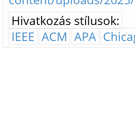
Hivatkozás stílusok:
IEEE
ACM
APA
Chica