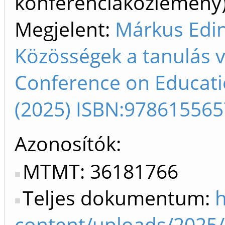
konferenciaközlemén
Megjelent:
Márkus Edin
Közösségek a tanulás v
Conference on Educati
(2025) ISBN:97861556
Azonosítók
MTMT: 36181766
Teljes dokumentum:
h
content/uploads/2025