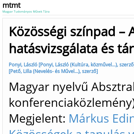
mtmt
Magyar Tudományos Művek Tára
Közösségi színpad – 
hatásvizsgálata és t
Ponyi, László [Ponyi, László (Kultúra, közművel...), szerző
[Pető, Lilla (Nevelés- és Művel...), szerző]
Magyar nyelvű Absztrak
konferenciaközlemén
Megjelent:
Márkus Edin
Közösségek a tanulás v