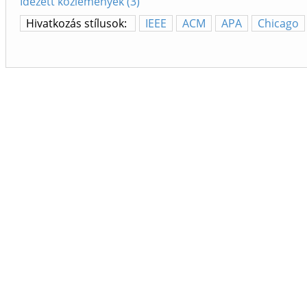
Idézett közlemények (3)
Hivatkozás stílusok:
IEEE
ACM
APA
Chicago