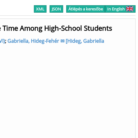
XML
JSON
Átlépés a keresőbe
In English
ree Time Among High-School Students
VI)
;
Gabriella, Hideg-Fehér ✉ [Hideg, Gabriella