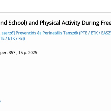
and School) and Physical Activity During F
szerző] Prevenciós és Perinatális Tanszék (PTE / ETK / EASZ
 / ETK / FSI)
per: 357
, 15 p.
2025
7