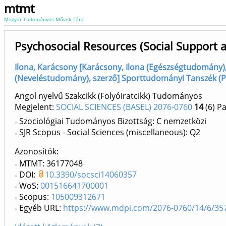
mtmt
Magyar Tudományos Művek Tára
Psychosocial Resources (Social Support 
Ilona, Karácsony [Karácsony, Ilona (Egészségtudomány), 
(Neveléstudomány), szerző] Sporttudományi Tanszék (PTE
Angol nyelvű Szakcikk (Folyóiratcikk) Tudományos
Megjelent:
SOCIAL SCIENCES (BASEL) 2076-0760
14
(6)
Pa
Szociológiai Tudományos Bizottság: C nemzetközi
SJR Scopus - Social Sciences (miscellaneous): Q2
Azonosítók
MTMT: 36177048
DOI:
10.3390/socsci14060357
WoS:
001516641700001
Scopus:
105009312671
Egyéb URL:
https://www.mdpi.com/2076-0760/14/6/35