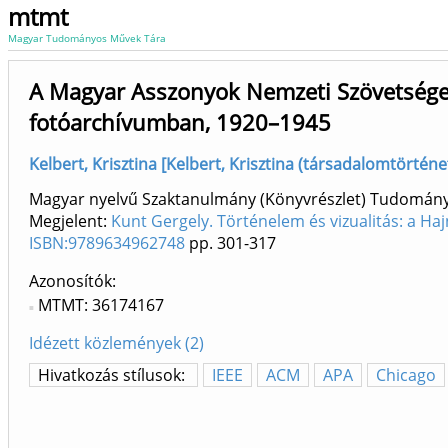
mtmt
Magyar Tudományos Művek Tára
A Magyar Asszonyok Nemzeti Szövetsége 
fotóarchívumban, 1920–1945
Kelbert, Krisztina [Kelbert, Krisztina (társadalomtörténet
Magyar nyelvű Szaktanulmány (Könyvrészlet) Tudomán
Megjelent:
Kunt Gergely. Történelem és vizualitás: a Ha
ISBN:9789634962748
pp. 301-317
Azonosítók
MTMT: 36174167
Idézett közlemények (2)
Hivatkozás stílusok:
IEEE
ACM
APA
Chicago