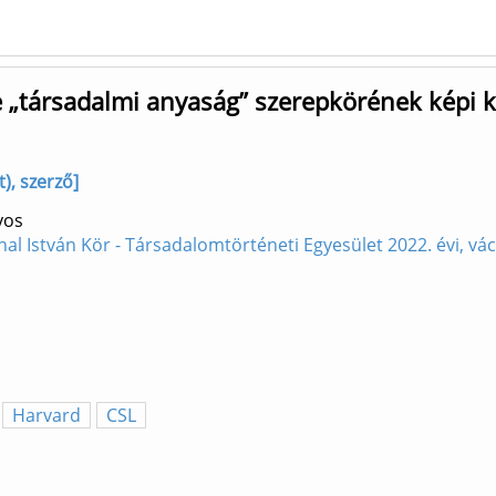
„társadalmi anyaság” szerepkörének képi k
), szerző]
yos
jnal István Kör - Társadalomtörténeti Egyesület 2022. évi, v
Harvard
CSL