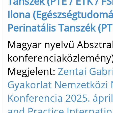
Tanszék (PTE / ETK / FSI
Ilona (Egészségtudomán
Perinatális Tanszék (PT
Magyar nyelvű Absztrak
konferenciaközlemén
Megjelent:
Zentai Gabri
Gyakorlat Nemzetközi
Konferencia 2025. ápril
and Practice Internati