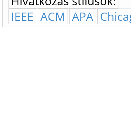
Hivatkozás stílusok:
IEEE
ACM
APA
Chica