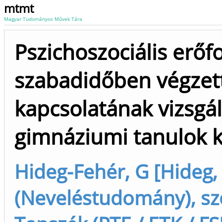
mtmt
Magyar Tudományos Művek Tára
Pszichoszociális erőf
szabadidőben végzet
kapcsolatának vizsgá
gimnáziumi tanulok 
Hideg-Fehér, G [Hideg,
(Neveléstudomány), sz