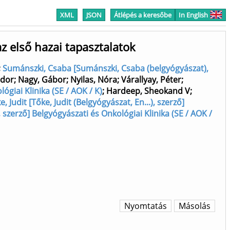
XML
JSON
Átlépés a keresőbe
In English
 első hazai tapasztalatok
;
Sumánszki, Csaba [Sumánszki, Csaba (belgyógyászat),
ndor
;
Nagy, Gábor
;
Nyilas, Nóra
;
Várallyay, Péter
;
ógiai Klinika (SE / AOK / K)
;
Hardeep, Sheokand V
;
e, Judit [Tőke, Judit (Belgyógyászat, En...), szerző]
, szerző] Belgyógyászati és Onkológiai Klinika (SE / AOK /
Nyomtatás
Másolás