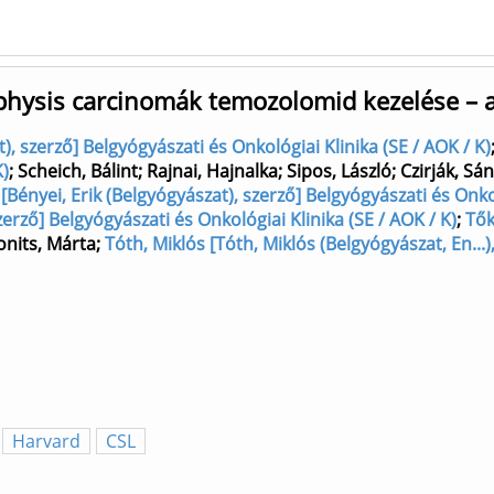
hysis carcinomák temozolomid kezelése – az
 szerző] Belgyógyászati és Onkológiai Klinika (SE / AOK / K)
K)
;
Scheich, Bálint
;
Rajnai, Hajnalka
;
Sipos, László
;
Czirják, Sá
 [Bényei, Erik (Belgyógyászat), szerző] Belgyógyászati és Onkol
szerző] Belgyógyászati és Onkológiai Klinika (SE / AOK / K)
;
Tők
nits, Márta
;
Tóth, Miklós [Tóth, Miklós (Belgyógyászat, En...)
Harvard
CSL