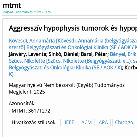
mtmt
Magyar Tudományos Művek Tára
Aggresszív hypophysis tumorok és hypop
Kövesdi, Annamária [Kövesdi, Annamária (belgyógyászat),
szerző] Belgyógyászati és Onkológiai Klinika (SE / AOK / 
Jánváry, Levente
;
Sinkó, Dániel
;
Barsi, Péter
;
Bényei, Erik
Szücs, Nikolette [Szücs, Nikolette (Belgyógyászati, e...), 
Belgyógyászati és Onkológiai Klinika (SE / AOK / K)
;
Korbo
K)
Magyar nyelvű Nem besorolt (Egyéb) Tudományos
Megjelent:
2025
Azonosítók
MTMT: 36171272
Hivatkozás stílusok:
IEEE
ACM
APA
Chicago