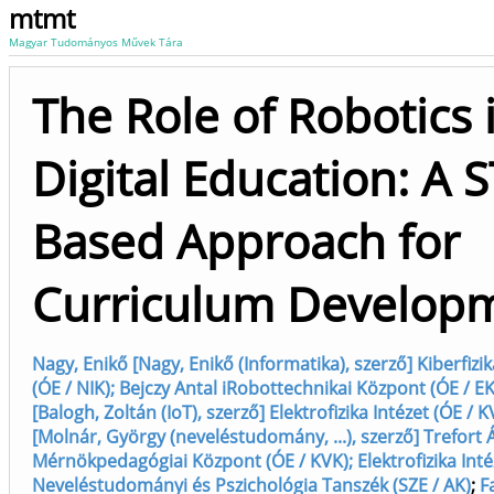
mtmt
Magyar Tudományos Művek Tára
The Role of Robotics 
Digital Education: A
Based Approach for
Curriculum Develop
Nagy, Enikő [Nagy, Enikő (Informatika), szerző] Kiberfizi
(ÓE / NIK); Bejczy Antal iRobottechnikai Központ (ÓE / EK
[Balogh, Zoltán (IoT), szerző] Elektrofizika Intézet (ÓE / K
[Molnár, György (neveléstudomány, ...), szerző] Trefort
Mérnökpedagógiai Központ (ÓE / KVK); Elektrofizika Intéz
Neveléstudományi és Pszichológia Tanszék (SZE / AK)
;
F