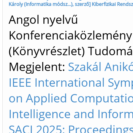
Károly (Informatika módsz...), szerző] Kiberfizikai Rendsz
Angol nyelvű
Konferenciaközlemény
(Könyvrészlet) Tudom
Megjelent:
Szakál Anikó
IEEE International Sy
on Applied Computati
Intelligence and Inform
SACI 2025: Proceedings