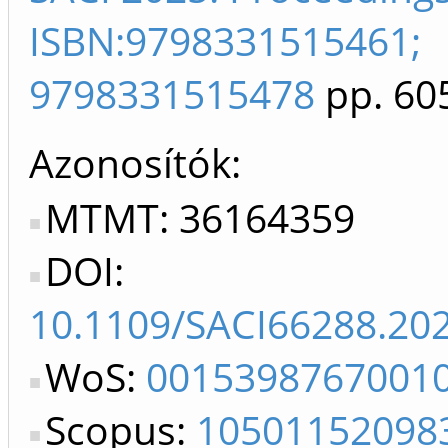
ISBN:9798331515461;
9798331515478
pp. 60
Azonosítók
MTMT: 36164359
DOI:
10.1109/SACI66288.20
WoS:
0015398767001
Scopus:
10501152098